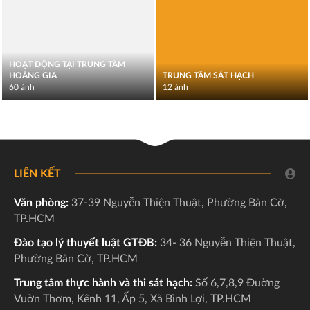
HOẠT ĐỘNG TẠI TRUNG TÂM
HOÀNG GIA
TRUNG TÂM SÁT HẠCH
60 ảnh
12 ảnh
LIÊN KẾT
Văn phòng:
37-39 Nguyễn Thiện Thuật, Phường Bàn Cờ,
TP.HCM
Đào tạo lý thuyết luật GTĐB:
34- 36 Nguyễn Thiện Thuật,
Phường Bàn Cờ, TP.HCM
Trung tâm thực hành và thi sát hạch:
Số 6,7,8,9 Đuờng
Vuờn Thơm, Kênh 11, Ấp 5, Xã Bình Lợi, TP.HCM