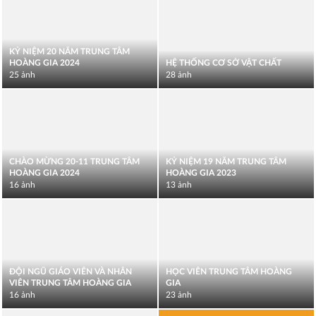
KỶ NIỆM 20 NĂM TRUNG TÂM
HOÀNG GIA 2024
HỆ THỐNG CƠ SỞ VẬT CHẤT
25 ảnh
28 ảnh
CHÀO MỪNG 20-11 TRUNG TÂM
KỶ NIỆM 19 NĂM TRUNG TÂM
HOÀNG GIA 2024
HOÀNG GIA 2023
16 ảnh
13 ảnh
ĐỘI NGŨ GIÁO VIÊN VÀ NHÂN
HỌC VIÊN TRUNG TÂM HOÀNG
VIÊN TRUNG TÂM HOÀNG GIA
GIA
16 ảnh
23 ảnh