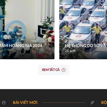
TÂM HOÀNG GIA 2024
HỆ THỐNG CƠ SỞ VẬ
28 ảnh
XEM TẤT CẢ
BÀI VIẾT MỚI
BỘ