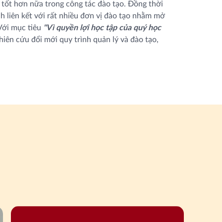
ốt hơn nữa trong công tác đào tạo. Đồng thời
h liên kết với rất nhiều đơn vị đào tạo nhằm mở
Với mục tiêu
"Vì quyền lợi học tập của quý học
iên cứu đổi mới quy trình quản lý và đào tạo,
và thi GPLX được dễ dàng.
gũ nhân viên và gíáo viên chuyên nghiệp, dạy
nhuần nhuyễn và chăm sóc kỹ lưỡng. Tỷ lệ học
và được cấp GPLX tại Trung tâm là trên 90%. Số
ng ký và được thi lại vào khoảng 2 đến 3 tuần
lập thêm nhiều giá trị mới giúp cho quý học viên
 là có được "Giấy phép lái xe" mà điều quan
ược kỹ năng lái xe chuẩn mực, đồng thời quý
 các kiến thức cơ bản về xe, về luật để chấp
n khi tham gia giao thông, góp một phần nào
vững bước trên đường thành công và phát triển
chúng tôi là luôn mang lại cho quý học viên đầy