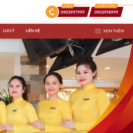
CSKH
TUYỂN SINH
0903997999
0903998999
LƯU Ý
LIÊN HỆ
XEM THÊM