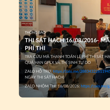
THÔNG BÁO
THI SÁT HẠCH 16/08/2016- M
PHÍ THI
TRA CỨU MÃ THANH TOÁN LỆ PHÍ THI SÁT H
QUÁ HẠN GPLX VÀ THÍ SINH TỰ DO
ZALO HỖ TRỢ:
https://zalo.me/288343226119
NGÀY THI SÁT HẠCH)
ZALO NHÓM THI: 16/08/2026:
https://zalo.me