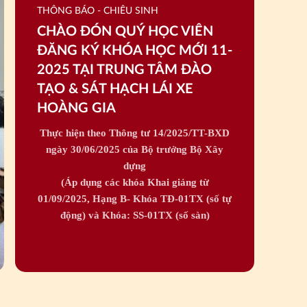
thần đạo đức tốt nhất.
THÔNG BÁO - CHIÊU SINH
động nhất.
CHÀO ĐÓN QUÝ HỌC VIÊN
hông đường bộ và có ý thức chấp hành tốt
ĐĂNG KÝ KHÓA HỌC MỚI 11-
 ĐÓN TIẾP QUÝ KHÁCH !
2025 TẠI TRUNG TÂM ĐÀO
ên hệ về Trung tâm:
TẠO & SÁT HẠCH LÁI XE
yễn Thiện Thuật, P.2, Q.3, TP.HCM
HOÀNG GIA
- (028) 3830 6666
Thực hiện theo Thông tư 14/2025/TT-BXD
903 998 999 - 0969 39 39 39
ngày 30/06/2025 của Bộ trưởng Bộ Xây
gmail.com
dựng
(Áp dụng các khóa Khai giảng từ
01/09/2025, Hạng B- Khóa TĐ-01TX (số tự
động) và Khóa: SS-01TX (số sàn)