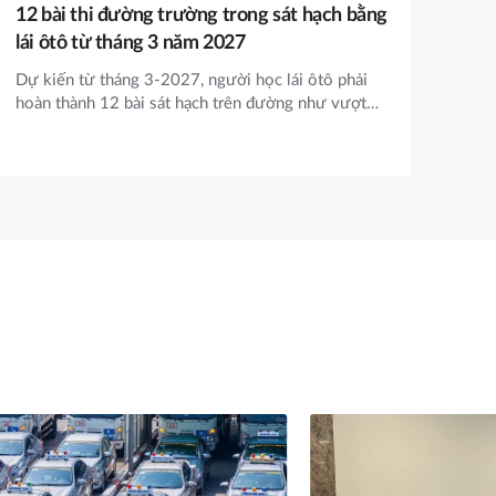
12 bài thi đường trường trong sát hạch bằng
Tóm
lái ôtô từ tháng 3 năm 2027
GPL
Dự kiến từ tháng 3-2027, người học lái ôtô phải
1. 
hoàn thành 12 bài sát hạch trên đường như vượt
sát
xe, chuyển làn, quay đầu và nhiều tình huống thực
tình
tế khác. Trên đoạn đường sát hạch, bài sát hạch
phầ
"vượt xe", "tăng tốc, chuyển làn",...có thể thực hiện
Khô
nhiều lần, không theo thứ tự.
được