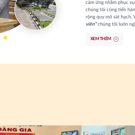
cảm ứng nhằm phục vụ t
chúng tôi cũng tiến hàn
rộng quy mô sát hạch. 
viên"
chúng tôi luôn ngh
giúp quý học viên học 
Chúng tôi có một đội n
XEM THÊM
nhiệt tình, thực hành 
viên học, đỗ sát hạch 
học viên chưa đạt sẽ đă
sau đó.
Đặc biệt chúng tôi tạo 
sau khóa học không chỉ
trọng đáng quý là có đ
học viên nắm bắt đầy đủ
hành luật tốt và an toà
giúp cho quý học viên 
sự nghiệp.
Tiêu chí hoạt động của 
đủ các yếu tố sau: