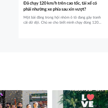
Đã chạy 120 km/h trên cao tốc, tài xế có
phải nhường xe phía sau xin vượt?
Một bài đăng trong hội nhóm ô tô đang gây tranh
cãi dữ dội. Chủ xe cho biết mình chạy đúng 120
km/h – tốc độ tối đa cho phép trên cao tốc –
nhưng liên tục bị xe phía sau đá pha xin vượt, khiến
không ít người băn khoăn: Đã chạy kịch trần rồi thì
có cần nhường nữa không? Và sau đây là ý kiến
giải đáp của giáo viên tại Trung Tâm Hoàng Gia.