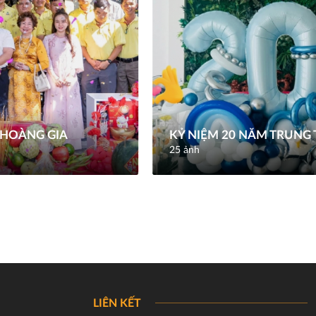
 HOÀNG GIA
KỶ NIỆM 20 NĂM TRUNG 
25 ảnh
LIÊN KẾT