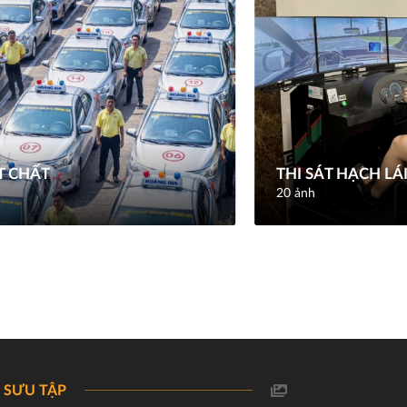
T CHẤT
THI SÁT HẠCH LÁI
20 ảnh
 SƯU TẬP