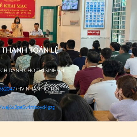
Kỹ năng lái xe và tinh 
Thời gian học tập linh 
Thông thạo Luật Giao t
RẤT HÂN HẠNH ĐƯỢC
Mọi chi tiết vui lòng li
VĂN PHÒNG: 37-39 Ngu
TEL : (028) 3830 5555 
Ã THANH TOÁN LỆ
SMS: 0909 777 777
MOB: 0903 997 999 - 0
ẠCH DÀNH CHO THÍ SINH THI
EMAIL: hoanggia3739@
4562047
(HV NHẮN HỌ TÊN +
/g/wej6x3pe5v4mboyd4gzg