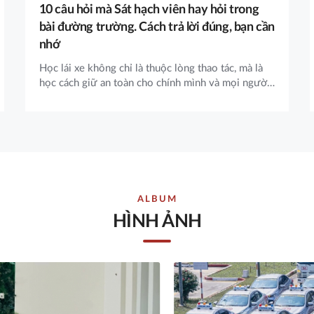
10 câu hỏi mà Sát hạch viên hay hỏi trong
bài đường trường. Cách trả lời đúng, bạn cần
nhớ
Học lái xe không chỉ là thuộc lòng thao tác, mà là
học cách giữ an toàn cho chính mình và mọi người
trên đường. Mỗi câu hỏi của sát hạch viên không
đơn thuần để kiểm tra trí nhớ, mà là bài học thực tế
giúp bạn hình thành phản xạ đúng trong từng tình
huống. Trung Tâm Hoàng Gia mong muốn bạn nắm
vững 10 câu hỏi dưới đây chính là nắm trong tay
sự tự tin, bình tĩnh và trách nhiệm của một người
lái xe an toàn.
ALBUM
HÌNH ẢNH