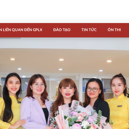
N LIÊN QUAN ĐẾN GPLX
ĐÀO TẠO
TIN TỨC
ÔN THI