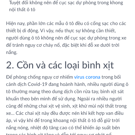
Tuyệt đối không nên để cục sạc dự phòng trong khong
nội thất ô tô
Hiện nay, phần lớn các mẫu ô tô đều có cổng sạc cho các
thiết bị di động. Vì vậy, nếu thực sự không cần thiết,
người dùng ô tô không nên để cục sạc dự phòng trong xe
để tránh nguy cơ cháy nổ, đặc biệt khi đỗ xe dưới trời
nắng.
2. Cồn và các loại bình xịt
Để phòng chống nguy cơ nhiếm
virus corona
trong bối
cảnh dịch Covid-19 đang hoành hành, nhiều người dùng ô
tô thường mang theo dung dịch cồn rửa tay, bình xịt sát
khuẩn theo bên mình để sử dụng. Ngoài ra nhiều người
cũng để những chai xịt vệ sinh, xịt khử mùi nội thất trong
xe… Các chai xịt này đều được nén khí kết hợp van điều
áp, vì vậy khi để trong khoang nội thất ô tô đỗ giữ trời
nắng nóng, nhiệt độ tăng cao có thể khiến áp suất bên
trong các bình xịt tăng và dẫn tới nguy cơ phát nổ.