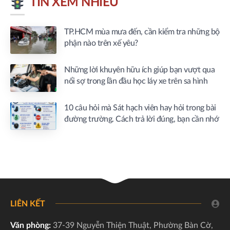
TIN XEM NHIỀU
TP.HCM mùa mưa đến, cần kiểm tra những bộ
phận nào trên xế yêu?
Những lời khuyên hữu ích giúp bạn vượt qua
nổi sợ trong lần đầu học láy xe trên sa hình
10 câu hỏi mà Sát hạch viên hay hỏi trong bài
đường trường. Cách trả lời đúng, bạn cần nhớ
LIÊN KẾT
Văn phòng:
37-39 Nguyễn Thiện Thuật, Phường Bàn Cờ,