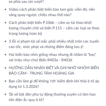
xe phía sau xin vượt?
Video cách phân biệt biển báo tam giác viền đỏ, nền
vàng quay ngược chiều nhau thế nào?
Cách phân biệt biển P.106b – cấm xe tải theo khối
lượng chuyên chở và biển P.115 – cấm các loại xe theo
trọng lượng toàn bộ
3 lỗi vi phạm tài xế mắc phải nhiều nhất trên các tuyến
cao tốc, mức phạt và những điểm đáng lưu ý!
Hai biển báo nhìn giống nhau nhưng đi nhầm là “bay”
vài triệu như chơi Biển R403a - R403d
HƯỚNG DẪN NHẬN BIẾT VÀ GHI NHỚ NHÓM BIỂN
BÁO CẤM - TRUNG TÂM HOÀNG GIA
Bạn cần làm gì để không 'rớt' kiểm định khí thải ô tô áp
dụng từ 1.3.2026?
Tài xế bật đèn pha tự động thường xuyên có làm hao
tổn điện ắc-quy ô tô?