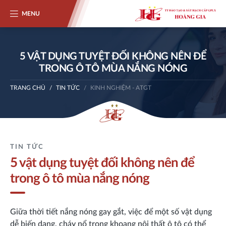
MENU
5 VẬT DỤNG TUYỆT ĐỐI KHÔNG NÊN ĐỂ
TRONG Ô TÔ MÙA NẮNG NÓNG
TRANG CHỦ
TIN TỨC
KINH NGHIỆM - ATGT
TIN TỨC
5 vật dụng tuyệt đối không nên để
trong ô tô mùa nắng nóng
Giữa thời tiết nắng nóng gay gắt, việc để một số vật dụng
dễ biến dạng, cháy nổ trong khoang nội thất ô tô có thể